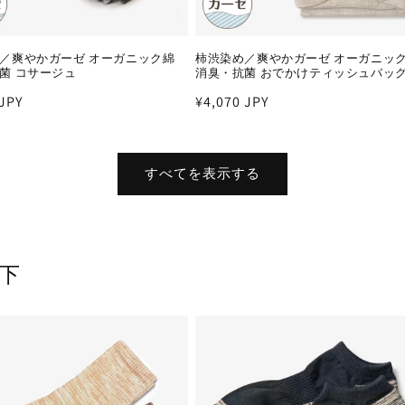
／爽やかガーゼ オーガニック綿
柿渋染め／爽やかガーゼ オーガニッ
菌 コサージュ
消臭・抗菌 おでかけティッシュバッ
 JPY
通
¥4,070 JPY
常
価
格
すべてを表示する
下