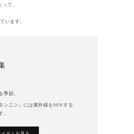
よって、
しています。
集
る季節。
タンニン』には紫外線を99％する
す。
アイテムを見る