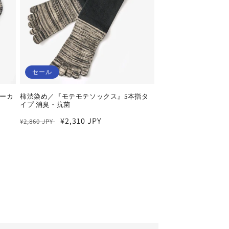
セール
ーカ
柿渋染め／『モテモテソックス』5本指タ
イプ 消臭・抗菌
通
セ
¥2,310 JPY
¥2,860 JPY
常
ー
価
ル
格
価
格