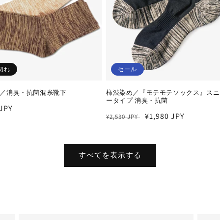
切れ
セール
／消臭・抗菌混糸靴下
柿渋染め／『モテモテソックス』スニ
ータイプ 消臭・抗菌
 JPY
通
セ
¥1,980 JPY
¥2,530 JPY
常
ー
価
ル
格
価
すべてを表示する
格