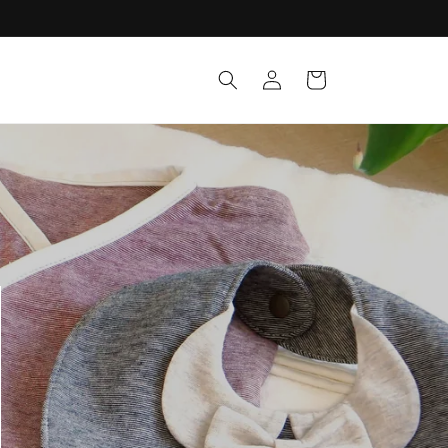
ロ
カ
グ
ー
イ
ト
ン