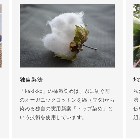
独自製法
地
「kakikko」の柿渋染めは、糸に紡ぐ前
私
のオーガニックコットンを綿（ワタ)から
渋
染める独自の実用新案「トップ染め」と
伝
いう技術を使用しています。
組