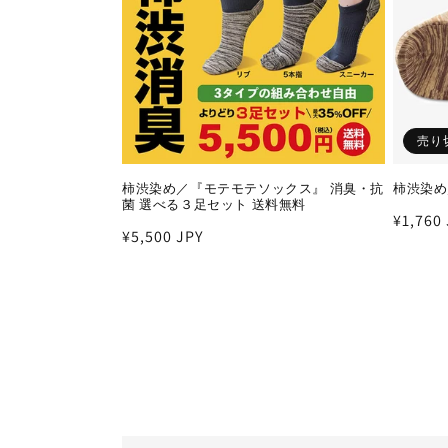
売り
柿渋染め／『モテモテソックス』 消臭・抗
柿渋染め
菌 選べる３足セット 送料無料
通
¥1,760
通
¥5,500 JPY
常
常
価
価
格
格