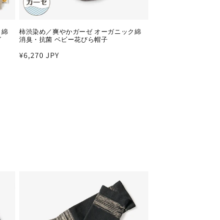
ク綿
柿渋染め／爽やかガーゼ オーガニック綿
グ
消臭・抗菌 ベビー花びら帽子
通
¥6,270 JPY
常
価
格