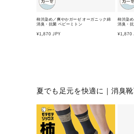
柿渋染め／爽やかガーゼ オーガニック綿
柿渋染め
消臭・抗菌 ベビーミトン
消臭・抗
通
¥1,870 JPY
通
¥1,870
常
常
価
価
格
格
夏でも足元を快適に｜消臭靴